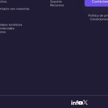
Contácte
otros
Soporte
Recursos
ntacto con nosotros
Política de pr
Condiciones
lejos turísticos
omerciales
eros