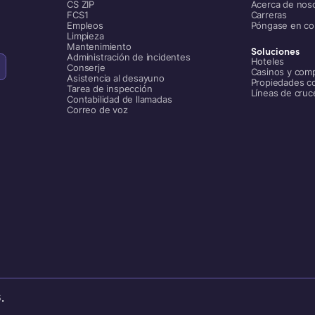
CS ZIP
Acerca de nos
FCS1
Carreras
Empleos
Póngase en co
Limpieza
Mantenimiento
Soluciones
Administración de incidentes
Hoteles
Conserje
Casinos y comp
Asistencia al desayuno
Propiedades c
Tarea de inspección
Líneas de cruc
Contabilidad de llamadas
Correo de voz
.