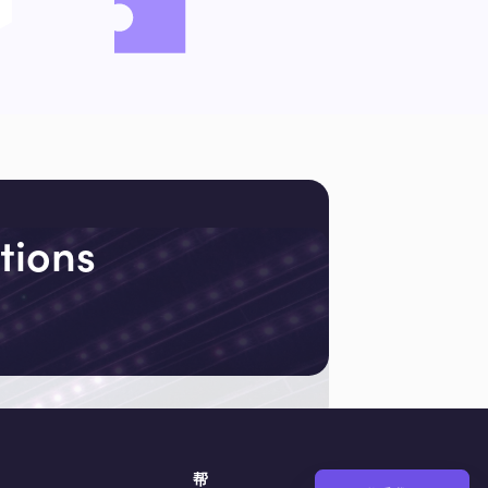
tions
帮