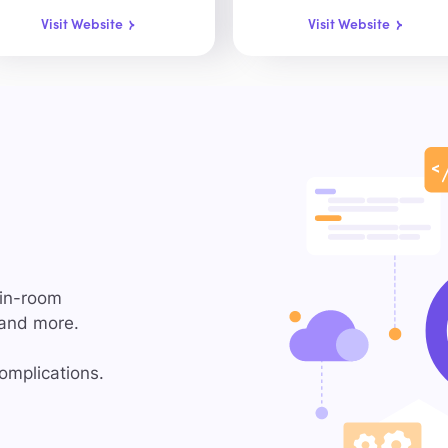
Visit Website
Visit Website
 in-room
 and more.
omplications.