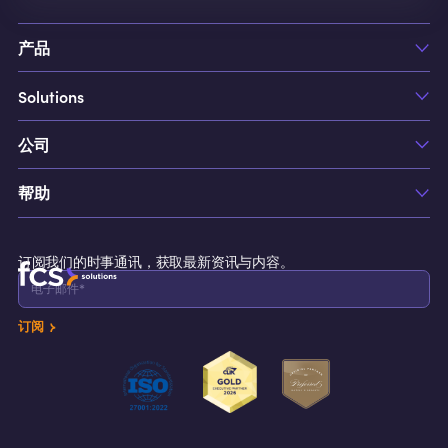
产品
Solutions
FCS AIOP
FCS1
公司
Hotels
FCS1 Jobs 工单管理
Casino & Resorts
FCS1 Cleaning 房务管理
帮助
关于我们
Commercial Properties
FCS1 Maintenance 设备预维护管理
职业生涯
Cruise Lines
支持
FCS1 Incident Management 事件管理
联系我们
订阅我们的时事通讯，获取最新资讯与内容。
资源
FCS1 Concierge 礼宾服务
FCS1 Breakfast Attendance 早餐出勤
订阅
FCS1 Inspection Task 检查任务
FCS1 Call Accounting 电话计费
FCS1 Voicemail 语音信箱