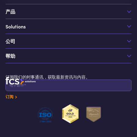
产品
Solutions
FCS AIOP
FCS1
公司
Hotels
FCS1 Jobs 工单管理
Casino & Resorts
FCS1 Cleaning 房务管理
帮助
关于我们
Commercial Properties
FCS1 Maintenance 设备预维护管理
职业生涯
Cruise Lines
支持
FCS1 Incident Management 事件管理
联系我们
订阅我们的时事通讯，获取最新资讯与内容。
资源
FCS1 Concierge 礼宾服务
FCS1 Breakfast Attendance 早餐出勤
订阅
FCS1 Inspection Task 检查任务
FCS1 Call Accounting 电话计费
FCS1 Voicemail 语音信箱